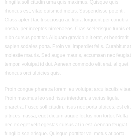
fringilla sollicitudin urna quis maximus. Quisque quis
rhoncus est, vitae euismod metus. Suspendisse potenti.
Class aptent taciti sociosqu ad litora torquent per conubia
nostra, per inceptos himenaeos. Cras scelerisque turpis et
nibh cursus porttitor. Aliquam gravida elit erat, et hendrerit
sapien sodales porta. Proin vel imperdiet felis. Curabitur at
molestie mauris. Sed augue mauris, accumsan nec feugiat
tempor, volutpat id dui. Aenean commodo elit erat, aliquet
rhoncus orci ultricies quis.
Proin congue pharetra lorem, eu volutpat arcu iaculis vitae.
Proin maximus leo sed risus interdum, a varius ligula
pharetra. Fusce sollicitudin, risus nec porta ultrices, est elit
ultrices massa, eget dictum augue lectus non tortor. Nulla
nec ex eget velit egestas cursus at in est. Aenean feugiat
fringilla scelerisque. Quisque porttitor vel metus at porta.