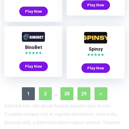
Play Now
Play Now
BinoBet
Spinsy
Play Now
Play Now
1
2
…
28
29
»
Sed sed sem nec ipsum feugiat posuere quis ut sem.
Curabitur tempor, nisl ac egestas fermentum, urna nulla
placerat velit, a bibendum lorem sapien at enim. Vivamus