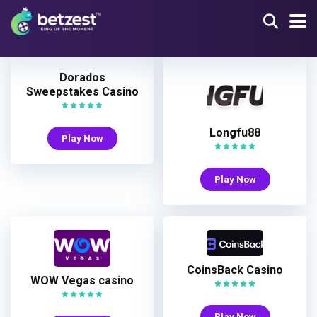
Dorados
Sweepstakes Casino
Longfu88
Play Now
Play Now
CoinsBack Casino
WOW Vegas casino
Play Now